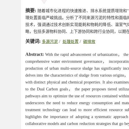
摘要:
随着城市化进程的快速推进、排水系统提质增效和“
理处置面临严峻挑战。分析了不同来源污泥的特性和面临
技术，强调通过技术创新实现能耗和物耗的降低、温室气
略，包括多源物料协同、上下游协同和跨行业协同，以期
关键词:
多源污泥
/
处理处置
/
碳排放
Abstract:
With the rapid advancement of urbanization， the 
comprehensive water environment governance， incorporati
production of urban multi-source sludge has significantly inc
delves into the characteristics of sludge from various origi
with distinct physical and chemical properties. It also examines
to the Dual Carbon goals， the paper proposes tiered utiliza
pathways aim to optimize the use of resources contained within
underscores the need to reduce energy consumption and materi
treatment technology can lead to more efficient resource 
highlights the importance of adopting a systematic approach
collaborative models and carbon reduction strategies that go 