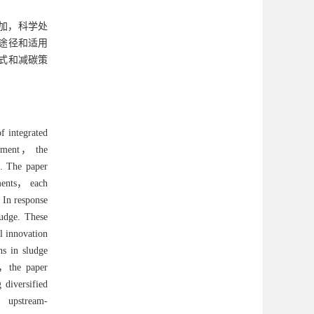
加，科学处
途径和适用
式和减碳策
f integrated
gement， the
l. The paper
iments， each
. In response
ludge. These
l innovation
ns in sludge
y，the paper
 diversified
s， upstream-