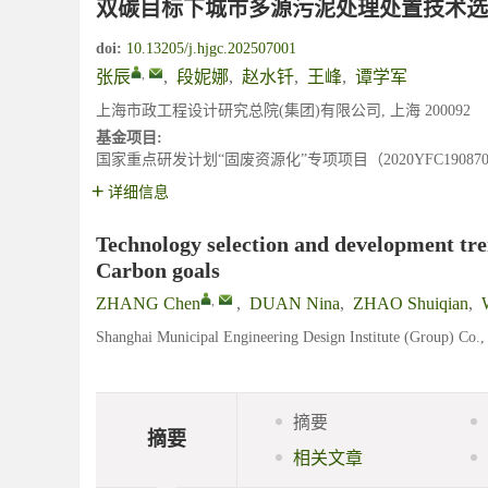
双碳目标下城市多源污泥处理处置技术选
doi:
10.13205/j.hjgc.202507001
,
张辰
,
段妮娜
,
赵水钎
,
王峰
,
谭学军
上海市政工程设计研究总院(集团)有限公司, 上海 200092
基金项目:
国家重点研发计划“固废资源化”专项项目（2020YFC19087
详细信息
Technology selection and development tre
Carbon goals
,
ZHANG Chen
,
DUAN Nina
,
ZHAO Shuiqian
,
Shanghai Municipal Engineering Design Institute (Group) Co.,
摘要
摘要
相关文章