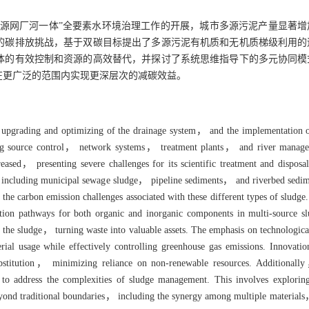
源网厂河一体”全要素水环境治理工作的开展，城市多源污泥产量显著增
的碳排放挑战，基于双碳目标提出了多源污泥有机质和无机质梯级利用的
体的有效控制和资源的高效替代，并探讨了系统思维指导下的多元协同模
在更广泛的范围内实现更深层次的减碳效益。
upgrading and optimizing of the drainage system， and the implementation o
ng source control， network systems， treatment plants， and river mana
reased， presenting severe challenges for its scientific treatment and disposa
ns， including municipal sewage sludge， pipeline sediments， and riverbed sed
 the carbon emission challenges associated with these different types of sludge
tion pathways for both organic and inorganic components in multi-source s
 the sludge， turning waste into valuable assets. The emphasis on technologica
al usage while effectively controlling greenhouse gas emissions. Innovatio
substitution， minimizing reliance on non-renewable resources. Additionall
 to address the complexities of sludge management. This involves exploring
beyond traditional boundaries， including the synergy among multiple material