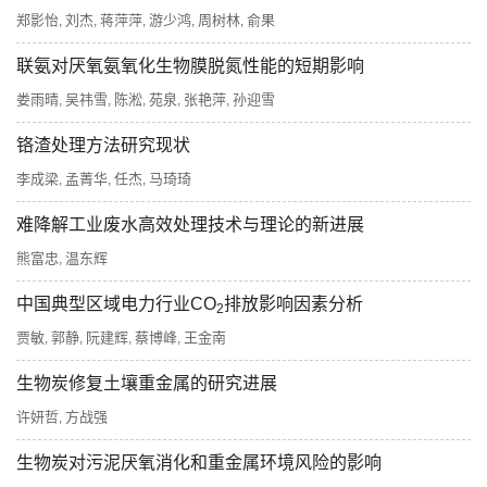
郑影怡
刘杰
蒋萍萍
游少鸿
周树林
俞果
,
,
,
,
,
联氨对厌氧氨氧化生物膜脱氮性能的短期影响
娄雨晴
吴祎雪
陈淞
苑泉
张艳萍
孙迎雪
,
,
,
,
,
铬渣处理方法研究现状
李成梁
孟菁华
任杰
马琦琦
,
,
,
难降解工业废水高效处理技术与理论的新进展
熊富忠
温东辉
,
中国典型区域电力行业CO
排放影响因素分析
2
贾敏
郭静
阮建辉
蔡博峰
王金南
,
,
,
,
生物炭修复土壤重金属的研究进展
许妍哲
方战强
,
生物炭对污泥厌氧消化和重金属环境风险的影响