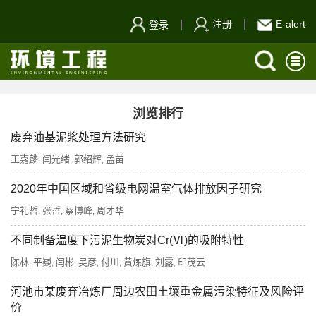
注册
E-alert
登录
浏览排行
废弃油基泥浆处理方法研究
王嘉麟
闫光绪
郭绍辉
孟苗
,
,
,
2020年中国区域和省级电网温室气体排放因子研究
宁礼哲
张哲
蔡博峰
周才华
,
,
,
不同制备温度下污泥生物炭对Cr(Ⅵ)的吸附特性
陈林
平巍
闫彬
吴彦
付川
黄炼旗
刘露
印茂云
,
,
,
,
,
,
,
河池市某废弃冶炼厂周边农田土壤重金属污染特征及风险评
价