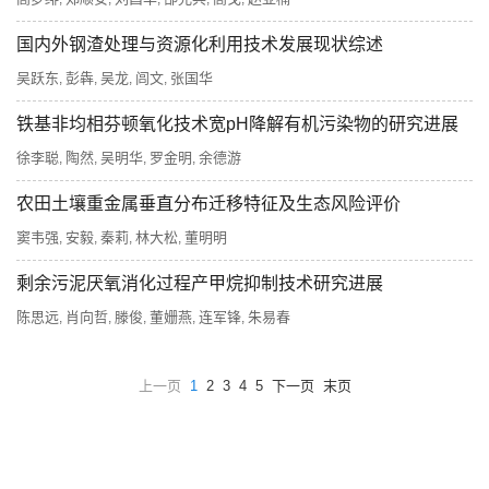
国内外钢渣处理与资源化利用技术发展现状综述
吴跃东
彭犇
吴龙
闾文
张国华
,
,
,
,
铁基非均相芬顿氧化技术宽pH降解有机污染物的研究进展
徐李聪
陶然
吴明华
罗金明
余德游
,
,
,
,
农田土壤重金属垂直分布迁移特征及生态风险评价
窦韦强
安毅
秦莉
林大松
董明明
,
,
,
,
剩余污泥厌氧消化过程产甲烷抑制技术研究进展
陈思远
肖向哲
滕俊
董姗燕
连军锋
朱易春
,
,
,
,
,
上一页
1
2
3
4
5
下一页
末页