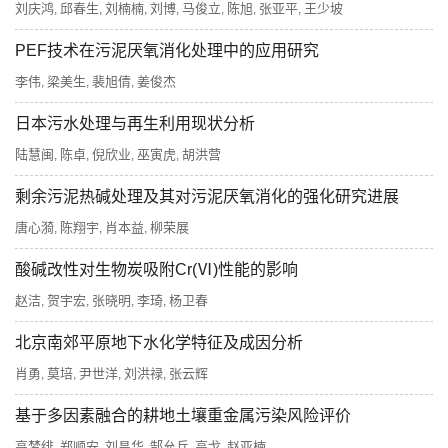
刘庆鸿
邱春生
刘楠楠
刘博
马俊立
陈旭
张亚平
王少坡
,
,
,
,
,
,
,
PEF技术在污泥厌氧消化处理中的应用研究
李伟
梁美生
裴旭倩
姜俊杰
,
,
,
日本污水处理与再生利用现状分析
陆慧闽
陈卓
倪欣业
巫寅虎
胡洪营
,
,
,
,
剩余污泥热碱处理及其对污泥厌氧消化的强化研究进展
唐心漪
陈翔宇
肖本益
柳荣展
,
,
,
酸碱改性对生物炭吸附Cr(Ⅵ)性能的影响
赵洁
贺宇宏
张晓明
李琦
杨卫春
,
,
,
,
北京南郊平原地下水化学特征及成因分析
肖勇
莫培
尹世洋
刘洪禄
张云辉
,
,
,
,
基于多因素融合的耕地土壤重金属污染风险评价
高梦绯
郑顺安
刘昌华
郜允兵
高戈
赵亚楠
,
,
,
,
,