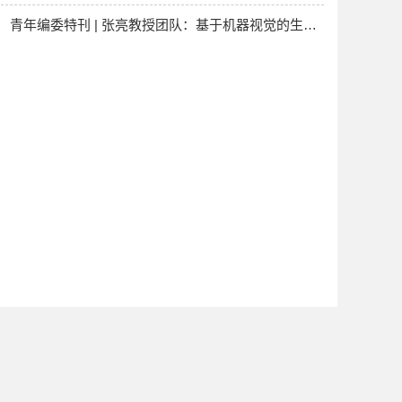
青年编委特刊 | 张亮教授团队：基于机器视觉的生化池监测技术
友情链接
中国钢铁工业协会