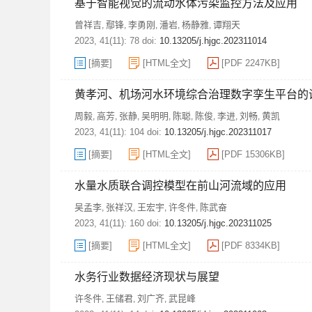
基于智能视觉的流动水体污染监控方法及应用
曾祥吉
鄢锋
李勇刚
潘岩
杨静雅
谭翔天
,
,
,
,
,
2023, 41(11): 78 doi:
10.13205/j.hjgc.202311014
[摘要]
[HTML全文]
[PDF 2247KB]
黄孝河、机场河水环境综合治理数字孪生平台的
周毅
高芳
张静
吴明明
陈聪
陈俊
李进
刘畅
黄凯
,
,
,
,
,
,
,
,
2023, 41(11): 104 doi:
10.13205/j.hjgc.202311017
[摘要]
[HTML全文]
[PDF 15306KB]
水量水质联合调控模型在前山河流域的应用
吴孟李
张祥汉
王宏宇
许冬件
陈武奋
,
,
,
,
2023, 41(11): 160 doi:
10.13205/j.hjgc.202311025
[摘要]
[HTML全文]
[PDF 8334KB]
水务行业数据经济现状与展望
许冬件
王储君
刘广齐
武昆峰
,
,
,