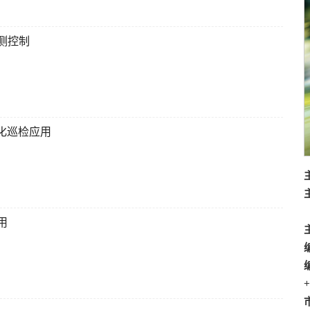
测控制
化巡检应用
用
+