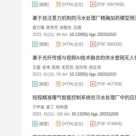
[摘要]
[HTML全文]
[PDF 20973KB]
基于自注意力机制的污水处理厂精确加药模型预
裴力锋
陈伟杰
徐敬生
吕路
,
,
,
2023, 41(11): 84 doi:
10.13205/j.hjgc.202311015
[摘要]
[HTML全文]
[PDF 3691KB]
基于光纤传感与视频AI技术融合的供水管网无人
王蕾
俞坤
陈辉
毛哲凯
张玲琴
徐云涛
,
,
,
,
,
2023, 41(11): 59 doi:
10.13205/j.hjgc.202311010
[摘要]
[HTML全文]
[PDF 4677KB]
短程精准曝气智能控制系统在污水处理厂中的应
于怀星
袁丁
何梓灏
,
,
2023, 41(11): 165 doi:
10.13205/j.hjgc.202311026
[摘要]
[HTML全文]
[PDF 4748KB]