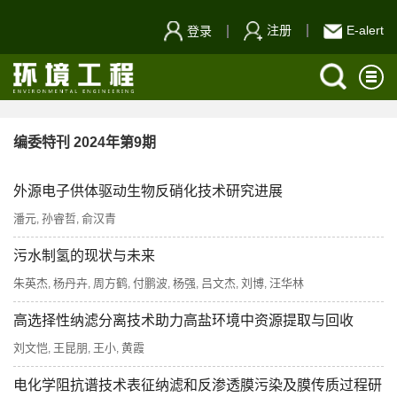
注册
E-alert
登录
编委特刊 2024年第9期
外源电子供体驱动生物反硝化技术研究进展
潘元
孙睿哲
俞汉青
,
,
污水制氢的现状与未来
朱英杰
杨丹卉
周方鹤
付鹏波
杨强
吕文杰
刘博
汪华林
,
,
,
,
,
,
,
高选择性纳滤分离技术助力高盐环境中资源提取与回收
刘文恺
王昆朋
王小
黄霞
,
,
,
电化学阻抗谱技术表征纳滤和反渗透膜污染及膜传质过程研