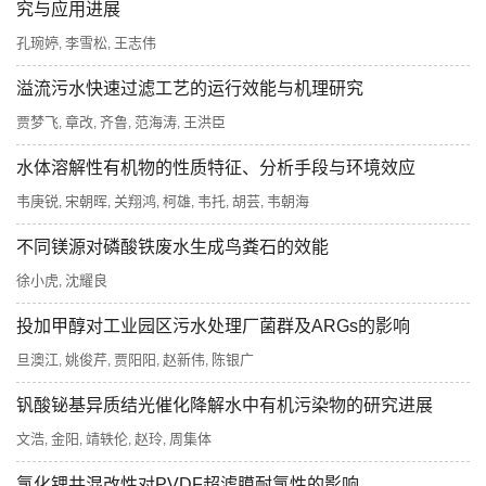
究与应用进展
孔琬婷
李雪松
王志伟
,
,
溢流污水快速过滤工艺的运行效能与机理研究
贾梦飞
章改
齐鲁
范海涛
王洪臣
,
,
,
,
水体溶解性有机物的性质特征、分析手段与环境效应
韦庚锐
宋朝晖
关翔鸿
柯雄
韦托
胡芸
韦朝海
,
,
,
,
,
,
不同镁源对磷酸铁废水生成鸟粪石的效能
徐小虎
沈耀良
,
投加甲醇对工业园区污水处理厂菌群及ARGs的影响
旦澳江
姚俊芹
贾阳阳
赵新伟
陈银广
,
,
,
,
钒酸铋基异质结光催化降解水中有机污染物的研究进展
文浩
金阳
靖轶伦
赵玲
周集体
,
,
,
,
氯化锂共混改性对PVDF超滤膜耐氯性的影响